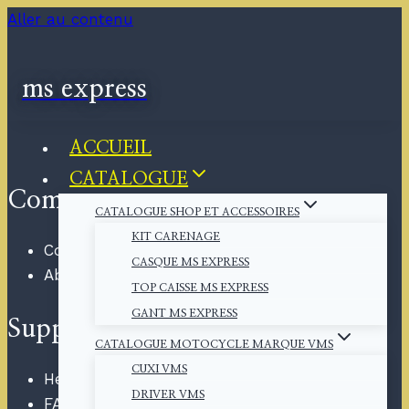
Aller au contenu
ms express
ACCUEIL
CATALOGUE
Company
CATALOGUE SHOP ET ACCESSOIRES
KIT CARENAGE
Contact
CASQUE MS EXPRESS
About
TOP CAISSE MS EXPRESS
GANT MS EXPRESS
Support
CATALOGUE MOTOCYCLE MARQUE VMS
CUXI VMS
Help Center
DRIVER VMS
FAQ